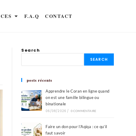
RCES
F.A.Q
CONTACT
Search
SEARCH
posts récents
Apprendre le Coran en ligne quand
on est une famille bilingue ou
binationale
06/08/2026
/
0 COMMENTAIRE
Faire un don pour l’Aqiqa : ce qu’il
faut savoir