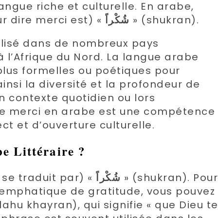
ngue riche et culturelle. En arabe,
r dire merci est) «
شُكْراً
» (shukran).
tilisé dans de nombreux pays
l’Afrique du Nord. La langue arabe
plus formelles ou poétiques pour
ainsi la diversité et la profondeur de
n contexte quotidien ou lors
ire merci en arabe est une compétence
t et d’ouverture culturelle.
 Littéraire ?
» se traduit par) «
شُكْراً
» (shukran). Pour
 emphatique de gratitude, vous pouvez
lahu khayran), qui signifie « que Dieu t