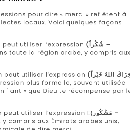
essions pour dire « merci » reflètent à
dialectes locaux. Voici quelques façons
 peut utiliser l’expression
(شُكْراً –
s toute la région arabe, y compris au
 peut utiliser l’expression
(جَزَاكَ اللهُ خَيْراً
ession plus formelle, souvent utilisée
gnifiant « que Dieu te récompense par l
 peut utiliser l’expression
(َمَشْكُور –
 y compris aux Émirats arabes unis,
amicale de dire merci.