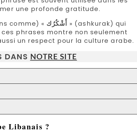
phrase est souvent utilisée dans les
imer une profonde gratitude.
ions comme) «
أَشْكُرُك
» (ashkurak) qui
iser ces phrases montre non seulement
ussi un respect pour la culture arabe.
RS DANS
NOTRE SITE
e Libanais
?