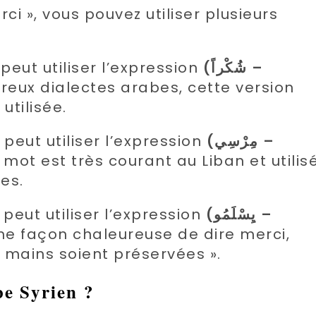
ci », vous pouvez utiliser plusieurs
peut utiliser l’expression
(شُكْراً –
x dialectes arabes, cette version
utilisée.
 peut utiliser l’expression
(مِرْسِي –
mot est très courant au Liban et utilis
es.
 peut utiliser l’expression
(يِسْلَمُو –
ne façon chaleureuse de dire merci,
s mains soient préservées ».
e Syrie
n ?