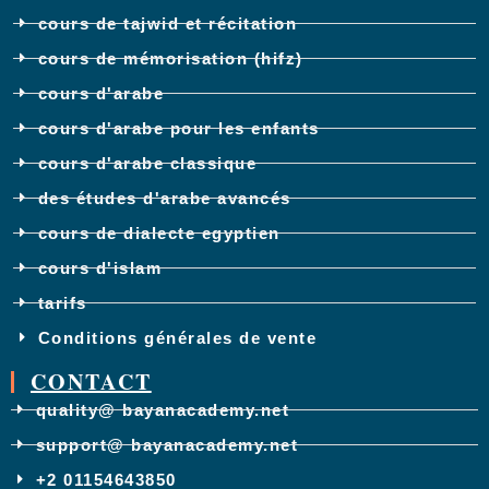
cours de tajwid et récitation
cours de mémorisation (hifz)
cours d'arabe
cours d'arabe pour les enfants
cours d'arabe classique
des études d'arabe avancés
cours de dialecte egyptien
cours d'islam
tarifs
Conditions générales de vente
CONTACT
quality@ bayanacademy.net
support@ bayanacademy.net
+2 01154643850